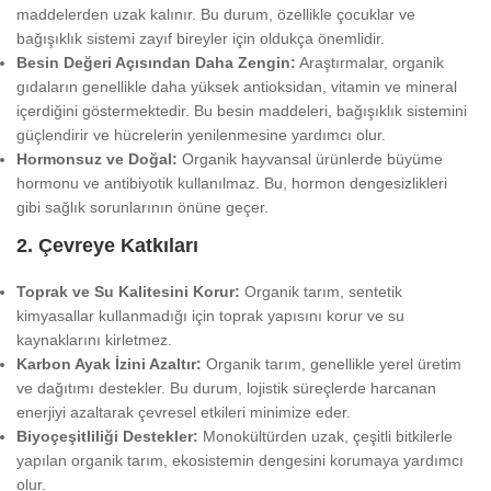
maddelerden uzak kalınır. Bu durum, özellikle çocuklar ve
bağışıklık sistemi zayıf bireyler için oldukça önemlidir.
Besin Değeri Açısından Daha Zengin:
Araştırmalar, organik
gıdaların genellikle daha yüksek antioksidan, vitamin ve mineral
içerdiğini göstermektedir. Bu besin maddeleri, bağışıklık sistemini
güçlendirir ve hücrelerin yenilenmesine yardımcı olur.
Hormonsuz ve Doğal:
Organik hayvansal ürünlerde büyüme
hormonu ve antibiyotik kullanılmaz. Bu, hormon dengesizlikleri
gibi sağlık sorunlarının önüne geçer.
2.
Çevreye Katkıları
Toprak ve Su Kalitesini Korur:
Organik tarım, sentetik
kimyasallar kullanmadığı için toprak yapısını korur ve su
kaynaklarını kirletmez.
Karbon Ayak İzini Azaltır:
Organik tarım, genellikle yerel üretim
ve dağıtımı destekler. Bu durum, lojistik süreçlerde harcanan
enerjiyi azaltarak çevresel etkileri minimize eder.
Biyoçeşitliliği Destekler:
Monokültürden uzak, çeşitli bitkilerle
yapılan organik tarım, ekosistemin dengesini korumaya yardımcı
olur.