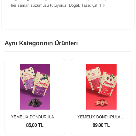
her zaman sözümüzü tutuyoruz: Doğal, Taze, Çıtır! ✨
Aynı Kategorinin Ürünleri
YEMELİX DONDURULARAK KURUTULMUŞ BÖĞÜRTLEN 15 GR
YEMELİX DONDURULARAK KURUTULMUŞ ÇİLEK 15 GR
85,00 TL
89,00 TL