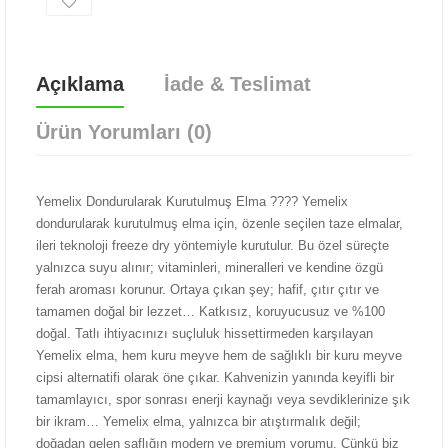
Açıklama
İade & Teslimat
Ürün Yorumları (0)
Yemelix Dondurularak Kurutulmuş Elma ???? Yemelix
dondurularak kurutulmuş elma için, özenle seçilen taze elmalar,
ileri teknoloji freeze dry yöntemiyle kurutulur. Bu özel süreçte
yalnızca suyu alınır; vitaminleri, mineralleri ve kendine özgü
ferah aroması korunur. Ortaya çıkan şey; hafif, çıtır çıtır ve
tamamen doğal bir lezzet… Katkısız, koruyucusuz ve %100
doğal. Tatlı ihtiyacınızı suçluluk hissettirmeden karşılayan
Yemelix elma, hem kuru meyve hem de sağlıklı bir kuru meyve
cipsi alternatifi olarak öne çıkar. Kahvenizin yanında keyifli bir
tamamlayıcı, spor sonrası enerji kaynağı veya sevdiklerinize şık
bir ikram… Yemelix elma, yalnızca bir atıştırmalık değil;
doğadan gelen saflığın modern ve premium yorumu. Çünkü biz