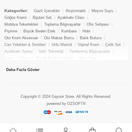
Kategoriler:
Gazlı İçecekler
Atıştırmalık
Meyve Suyu
Göğüs Kremi
Bijuteri Set
Ayakkabı Cilası
Mobilya Tekerlekleri
Toplama Bilgisayarlar
Ofis Sehpası
Pişirme
Büyük Beden Etek
Kumbara
Hobi
Oto Krom Aksesuar
Oto Makas Burcu
Balık Bulucu
Can Yelekleri & Simitleri
Unlu Mamül
Vajinal Krem
Çelik Set
Ayakkabı Spreyi
Valiz Tekerleği
Yenilenmiş Bilgisayarlar
Kasa
Cezve
Büyük Beden Gömlek
Kum Saati
Yemek Kitabı
Pandizod
Oto Hortum
Balıkçı Taburesi
Daha Fazla Göster
Tekne Bağlama & Demirleme
Kuru Pasta
Penis Kremi
Elmas Set & Takım
Ayakkabı Bakım Süngeri
Boya
Yenilenmiş Mini Masaüstü Bilgisayar
Keson
Tava
Büyük Beden Abiye Elbise
Uzaktan Kumandalı Araçlar
Copyright © 2024 Gayoor Store. All Rights Reserved.
Gezi & Turizm
Oto Anten
Roll Körük
powered by OZSOFT®
Klozet Adaptörü & Lazımlık
Okçuluk
Yara Bandı
Ağırlık Kaldırma Kayışı
Elmas Kolye
Lokma Takımı
Tekne Hırdavatı ve Tesisatı
Yatırımlık Altın Bilezik
Tırmanma İp Merdiveni
Altın Kolye Ucu
Vantilatör
Yufka