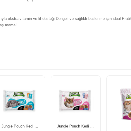
ıyla ekstra vitamin ve lif desteği Dengeli ve sağlıklı beslenme için ideal Pratik
r yaş mama!
Jungle Pouch Kedi Maması Ton & Somonlu 100 Gr *4'Lü Paket
Jungle Pouch Kedi Maması Yavru Tavuklu & Kuzulu 100 Gr *4'Lü