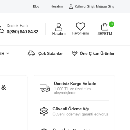
Blog
Hesabım
Kullanıcı Girişi
/
Mağaza Girişi
0
Destek Hattı :
0(850) 840 84 82
Favorilerim
Hesabım
SEPETİM
ce
Çok Satanlar
Öne Çıkan Ürünler
Ücretsiz Kargo Ve İade
 &
1.000 TL ve üzeri tüm
alışverişlerde
Güvenli Ödeme Ağı
Güvenli ödemeyi garanti ediyoruz