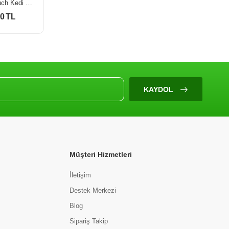
Jungle Pouch Kedi Maması Kısır & Dana Eti Parçalı 100 Gr
Jungle Pouch Kedi Maması Kısır & Tavuk Parçalı 100 Gr
00 TL
30,00 TL
KAYDOL
Müşteri Hizmetleri
İletişim
Destek Merkezi
Blog
Sipariş Takip