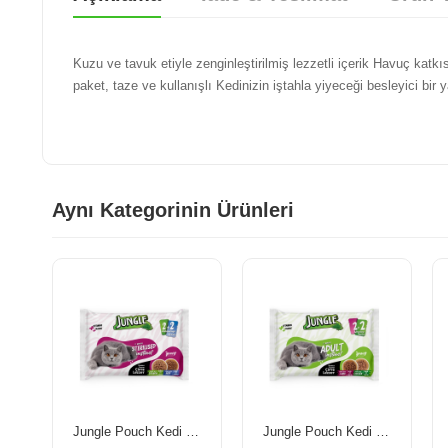
Kuzu ve tavuk etiyle zenginleştirilmiş lezzetli içerik Havuç katkıs
paket, taze ve kullanışlı Kedinizin iştahla yiyeceği besleyici bi
Aynı Kategorinin Ürünleri
Jungle Pouch Kedi Maması Kısır Somon & Biftek 100 Gr *4'Lü Paket
Jungle Pouch Kedi Maması Kuzulu & Tavuklu 100 Gr *4'Lü Paket