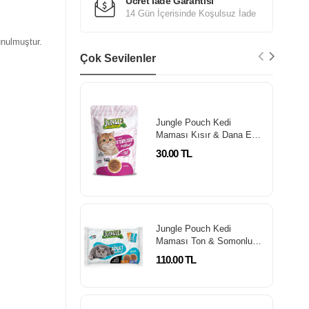
Ücret İade Garantisi
14 Gün İçerisinde Koşulsuz İade
unulmuştur.
Çok Sevilenler
Jungle Pouch Kedi
Maması Kısır & Dana Eti
Parçalı 100 Gr
30.00 TL
Jungle Pouch Kedi
Maması Ton & Somonlu
100 Gr *4'Lü Paket
110.00 TL