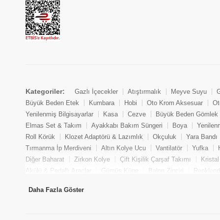
Kategoriler:
Gazlı İçecekler
Atıştırmalık
Meyve Suyu
G
Büyük Beden Etek
Kumbara
Hobi
Oto Krom Aksesuar
Ot
Yenilenmiş Bilgisayarlar
Kasa
Cezve
Büyük Beden Gömlek
Elmas Set & Takım
Ayakkabı Bakım Süngeri
Boya
Yenilen
Roll Körük
Klozet Adaptörü & Lazımlık
Okçuluk
Yara Bandı
Tırmanma İp Merdiveni
Altın Kolye Ucu
Vantilatör
Yufka
Diğer Baharat
Zirkon Kolye
Çift Kişilik Çarşaf Takımı
Krista
Akülü & Pedallı Araçlar
Gümüş Küpe
Balon Zinciri
Renklendi
Yenilenmiş Oyuncu Masaüstü Bilgisayarı
Fantezi Kombinezon
Daha Fazla Göster
Oto Lambası
Tencere
Oje Çıkarıcı
Mum & Kandil
İnci Kü
Model Araç
Krank
Baget
Elmas Küpe
Bulaşık Tuzu
As
Altın Yüzük
Aksesuar
Oto Devir Sensörü
Sandviç
Aks Kö