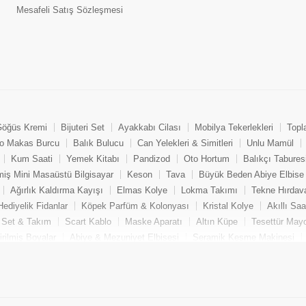
Mesafeli Satış Sözleşmesi
öğüs Kremi
Bijuteri Set
Ayakkabı Cilası
Mobilya Tekerlekleri
Topl
o Makas Burcu
Balık Bulucu
Can Yelekleri & Simitleri
Unlu Mamül
Kum Saati
Yemek Kitabı
Pandizod
Oto Hortum
Balıkçı Tabures
miş Mini Masaüstü Bilgisayar
Keson
Tava
Büyük Beden Abiye Elbise
Ağırlık Kaldırma Kayışı
Elmas Kolye
Lokma Takımı
Tekne Hırdava
Hediyelik Fidanlar
Köpek Parfüm & Kolonyası
Kristal Kolye
Akıllı Sa
l Set & Takım
Scart Kablo
Maske Aparatı
Altın Küpe
Tesettür May
rilmiş Boyalar
Abiye & Mezuniyet Elbisesi
Seramik Kesme Makinesi
Yumurta Pişirme Makinesi
Bijuteri Küpe
Oto Güneşlik Perde
Oyuncu 
pe
Aksiyon Kamera Aksesuarı
Büyük Beden Pantolon
Motosiklet Dizl
troloji
Yoga Kemeri
Sanatsal Kağıt & Kalem
Zirkon Küpe
İçecek T
rük & Kafası
Gümüş Yüzük
Bebek Beslenme Ürünleri
Paintball
Y