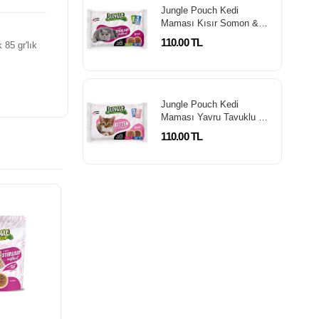
Jungle Pouch Kedi
Maması Kısır Somon &
Biftek 100 Gr *4'Lü Paket
110.00 TL
 85 gr'lık
Jungle Pouch Kedi
Maması Yavru Tavuklu &
Kuzulu 100 Gr *4'Lü
110.00 TL