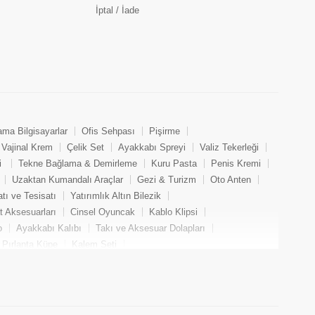
İptal / İade
ama Bilgisayarlar
Ofis Sehpası
Pişirme
Vajinal Krem
Çelik Set
Ayakkabı Spreyi
Valiz Tekerleği
i
Tekne Bağlama & Demirleme
Kuru Pasta
Penis Kremi
Uzaktan Kumandalı Araçlar
Gezi & Turizm
Oto Anten
tı ve Tesisatı
Yatırımlık Altın Bilezik
at Aksesuarları
Cinsel Oyuncak
Kablo Klipsi
o
Ayakkabı Kalıbı
Takı ve Aksesuar Dolapları
Pırlanta Küpe
Kalem Seti
Koltuğu
Puro Bakımı
Menzil Genişletici
Çelik Küpe
ik
Hamile Kabanı
Kristal Küpe
Golf Eldiveni
ozu
Oto Plakalık
Spor Başörtüsü
Dermaroller
akı Bandı
Bisiklet & Aksesuar
Pırlanta Yüzük