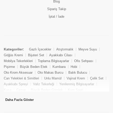
Blog
Sipariş Takip
İptal / İade
Kategoriler:
Gazlı İçecekler
Atıştırmalık
Meyve Suyu
Göğüs Kremi
Bijuteri Set
Ayakkabı Cilası
Mobilya Tekerlekleri
Toplama Bilgisayarlar
Ofis Sehpası
Pişirme
Büyük Beden Etek
Kumbara
Hobi
Oto Krom Aksesuar
Oto Makas Burcu
Balık Bulucu
Can Yelekleri & Simitleri
Unlu Mamül
Vajinal Krem
Çelik Set
Ayakkabı Spreyi
Valiz Tekerleği
Yenilenmiş Bilgisayarlar
Kasa
Cezve
Büyük Beden Gömlek
Kum Saati
Yemek Kitabı
Pandizod
Oto Hortum
Balıkçı Taburesi
Daha Fazla Göster
Tekne Bağlama & Demirleme
Kuru Pasta
Penis Kremi
Elmas Set & Takım
Ayakkabı Bakım Süngeri
Boya