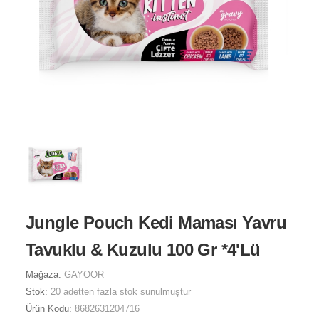
Jungle Pouch Kedi Maması Yavru
Tavuklu & Kuzulu 100 Gr *4'Lü
Mağaza:
GAYOOR
Stok:
20 adetten fazla stok sunulmuştur
Ürün Kodu:
8682631204716