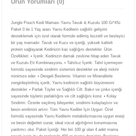
Ürün Yorumları (0)
Jungle Pouch Kedi Maması Yavru Tavuk & Kuzulu 100 Gr*4'lü
Paket 0 ile 1 Yaş arası Yavru Kedilerin sağlıklı gelişimi
desteklemek için özel olarak formüle edilmiş lezzetli ve besleyici
bir yaş mamadır. Tavuk ve Kuzu ve içeriği, yüksek kaliteli
protein sağlayarak Kedinizin kas sağlığını destekler. Ürün
Özellikleri: • İçerik: Kedinizin damak zevkine hitap eden Tavuk
ve Kuzulu Eti Kombinasyonu. • Tahılsız İçerik: Tahıl içermeyen
formülü sayesinde sindirim sistemini destekler ve alerji riskini
minimize eder. • Dengeli Besleme: Vitamin ve Minerallerle
zenginleştirilmiş içerik, Yavru kedinizin sağlıklı büyümesini
destekler. • Parlak Tüyler ve Sağlıklı Cilt: Bakır ve çinko içeriği
sayesinde tüylerin parlaklığını ve cilt sağlığını korur. • Kolay
Sindirim: Özenle seçilmiş bileşenler, sindirimi kolaylaştırır ve
besin emilimini artırır. Tüm Yavru Kediler İçin Uygun: Özel
formülü sayesinde Yavru Kedilerin metabolizmasına uygun enerji
ve besin değerleri sunar, ideal vücut ağırlığının korunmasına
yardımcı olur. Paket İçeriği: Her biri 100 gr olan 4 adet mama