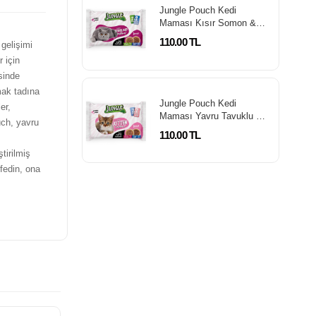
Jungle Pouch Kedi
Maması Kısır Somon &
Biftek 100 Gr *4'Lü Paket
110.00 TL
gelişimi
 için
sinde
mak tadına
Jungle Pouch Kedi
er,
Maması Yavru Tavuklu &
uch, yavru
Kuzulu 100 Gr *4'Lü
110.00 TL
tirilmiş
şfedin, ona