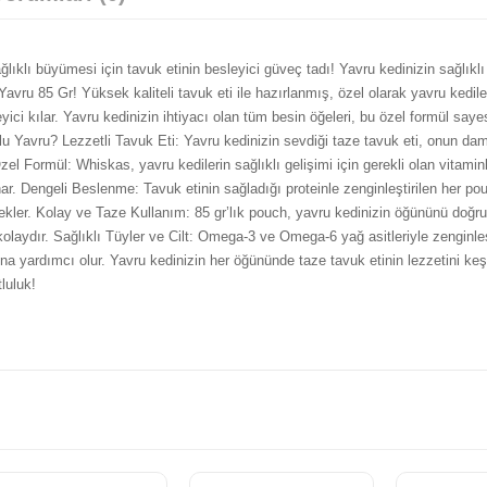
lı büyümesi için tavuk etinin besleyici güveç tadı! Yavru kedinizin sağlıklı 
ru 85 Gr! Yüksek kaliteli tavuk eti ile hazırlanmış, özel olarak yavru kediler
ici kılar. Yavru kedinizin ihtiyacı olan tüm besin öğeleri, bu özel formül saye
 Yavru? Lezzetli Tavuk Eti: Yavru kedinizin sevdiği taze tavuk eti, onun da
zel Formül: Whiskas, yavru kedilerin sağlıklı gelişimi için gerekli olan vitaminl
unar. Dengeli Beslenme: Tavuk etinin sağladığı proteinle zenginleştirilen her po
stekler. Kolay ve Taze Kullanım: 85 gr’lık pouch, yavru kedinizin öğününü doğru
kolaydır. Sağlıklı Tüyler ve Cilt: Omega-3 ve Omega-6 yağ asitleriyle zenginleş
ına yardımcı olur. Yavru kedinizin her öğününde taze tavuk etinin lezzetini ke
luluk!