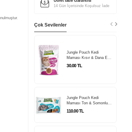
Ücret İade Garantisi
14 Gün İçerisinde Koşulsuz İade
unulmuştur.
Çok Sevilenler
Jungle Pouch Kedi
Maması Kısır & Dana Eti
Parçalı 100 Gr
30.00 TL
Jungle Pouch Kedi
Maması Ton & Somonlu
100 Gr *4'Lü Paket
110.00 TL