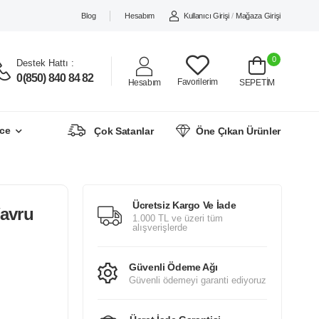
Blog
Hesabım
Kullanıcı Girişi
/
Mağaza Girişi
0
Destek Hattı :
0(850) 840 84 82
Favorilerim
Hesabım
SEPETİM
ce
Çok Satanlar
Öne Çıkan Ürünler
Ücretsiz Kargo Ve İade
avru
1.000 TL ve üzeri tüm
alışverişlerde
Güvenli Ödeme Ağı
Güvenli ödemeyi garanti ediyoruz