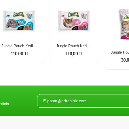
Jungle Pouch Kedi Maması Ton & Somonlu 100 Gr *4'Lü Paket
Jungle Pouch Kedi Maması Yavru Tavuklu & Kuzulu 100 Gr *4'Lü
110,00 TL
110,00 TL
30,
edinin.