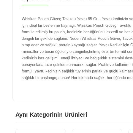
Whiskas Pouch Güveç Tavuklu Yavru 85 Gr – Yavru kedinizin sağlık
için ideal bir beslenme kaynağı: Whiskas Pouch Güveç Tavuklu Yav
formüle edilmiş bu pouch, kedinizin her öğününü lezzetli ve besley
dengeli bir şekilde sağlanır. Neden Whiskas Pouch Güveç Tavuklu
hitap eder ve sağlıklı protein kaynağı sağlar. Yavru Kediler İçin Ö
mineraller ve besin öğeleriyle zenginleştirilmiş özel bir formül s
kedinizin kas gelişimi, enerji ihtiyacı ve bağışıklık sistemini de
porsiyonlarla taze şekilde sunmanızı sağlar. Pratik ve kullanımı 
formül, yavru kedinizin sağlıklı tüylerinin parlak ve güçlü kalmas
sağlıklı bir başlangıç sunun! Her lokmada sağlık, her öğünde mut
Aynı Kategorinin Ürünleri