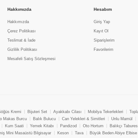
Hakkımızda
Hesabım
Hakkımızda
Giriş Yap
Çerez Politikası
Kayıt Ol
Teslimat & İade
Siparişlerim
Gizlilik Politikası
Favorilerim
Mesafeli Satış Sözleşmesi
öğüs Kremi
Bijuteri Set
Ayakkabı Cilası
Mobilya Tekerlekleri
Topl
o Makas Burcu
Balık Bulucu
Can Yelekleri & Simitleri
Unlu Mamül
Kum Saati
Yemek Kitabı
Pandizod
Oto Hortum
Balıkçı Tabures
miş Mini Masaüstü Bilgisayar
Keson
Tava
Büyük Beden Abiye Elbise