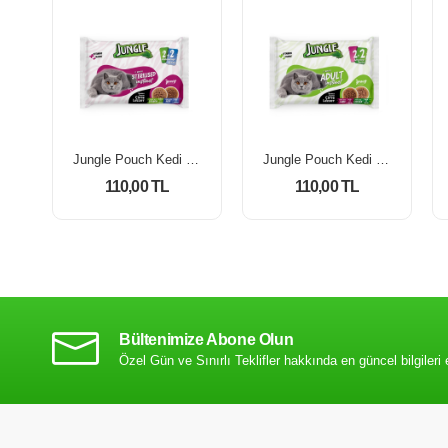
Jungle Pouch Kedi Maması Kısır Somon & Biftek 100 Gr *4'Lü Paket
Jungle Pouch Kedi Maması Kuzulu & Tavuklu 100 Gr *4'Lü Paket
110,00 TL
110,00 TL
Bültenimize Abone Olun
Özel Gün ve Sınırlı Teklifler hakkında en güncel bilgileri 