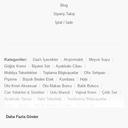
Blog
Sipariş Takip
İptal / İade
Kategoriler:
Gazlı İçecekler
Atıştırmalık
Meyve Suyu
Göğüs Kremi
Bijuteri Set
Ayakkabı Cilası
Mobilya Tekerlekleri
Toplama Bilgisayarlar
Ofis Sehpası
Pişirme
Büyük Beden Etek
Kumbara
Hobi
Oto Krom Aksesuar
Oto Makas Burcu
Balık Bulucu
Can Yelekleri & Simitleri
Unlu Mamül
Vajinal Krem
Çelik Set
Ayakkabı Spreyi
Valiz Tekerleği
Yenilenmiş Bilgisayarlar
Kasa
Cezve
Büyük Beden Gömlek
Kum Saati
Yemek Kitabı
Pandizod
Oto Hortum
Balıkçı Taburesi
Daha Fazla Göster
Tekne Bağlama & Demirleme
Kuru Pasta
Penis Kremi
Elmas Set & Takım
Ayakkabı Bakım Süngeri
Boya