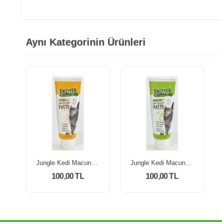
Aynı Kategorinin Ürünleri
Jungle Kedi Macunu (Tüy Yumağı Önleyici Ve Multivitamin) 75 Ml
Jungle Kedi Macunu (Bağışıklık Ve Deri Tüy Sağlığı) 75 Ml
100,00 TL
100,00 TL