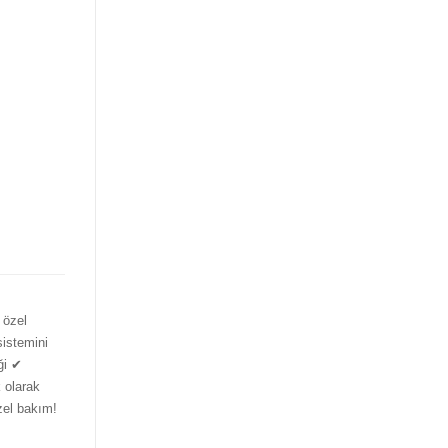
 özel
sistemini
ği ✔
k olarak
zel bakım!