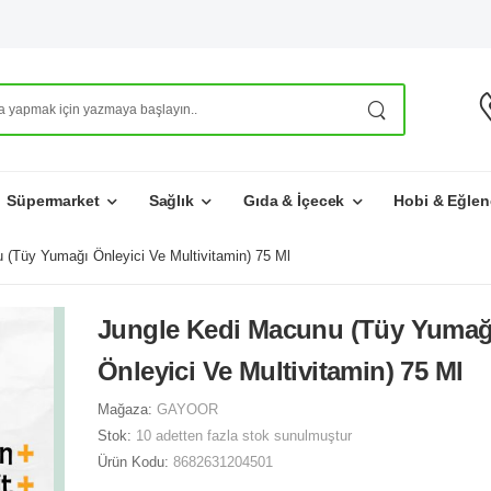
Süpermarket
Sağlık
Gıda & İçecek
Hobi & Eğlen
 (Tüy Yumağı Önleyici Ve Multivitamin) 75 Ml
Jungle Kedi Macunu (Tüy Yumağ
Önleyici Ve Multivitamin) 75 Ml
Mağaza:
GAYOOR
Stok:
10 adetten fazla stok sunulmuştur
Ürün Kodu:
8682631204501