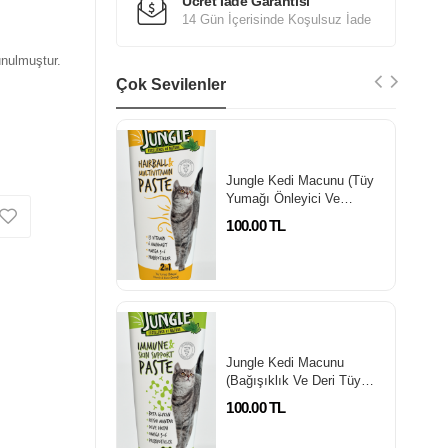
Ücret İade Garantisi
14 Gün İçerisinde Koşulsuz İade
unulmuştur.
Çok Sevilenler
Jungle Kedi Macunu (Tüy
Yumağı Önleyici Ve
Multivitamin) 75 Ml
100.00 TL
Jungle Kedi Macunu
(Bağışıklık Ve Deri Tüy
Sağlığı) 75 Ml
100.00 TL