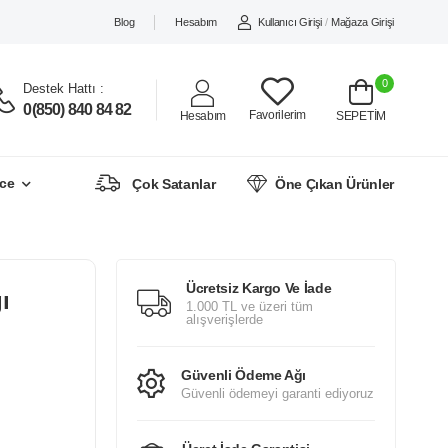
Blog
Hesabım
Kullanıcı Girişi
/
Mağaza Girişi
0
Destek Hattı :
0(850) 840 84 82
Favorilerim
Hesabım
SEPETİM
ce
Çok Satanlar
Öne Çıkan Ürünler
Ücretsiz Kargo Ve İade
ı
1.000 TL ve üzeri tüm
alışverişlerde
Güvenli Ödeme Ağı
Güvenli ödemeyi garanti ediyoruz