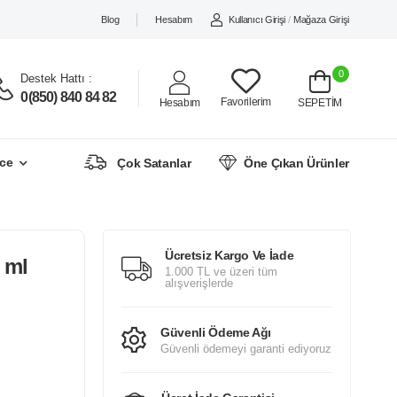
Blog
Hesabım
Kullanıcı Girişi
/
Mağaza Girişi
0
Destek Hattı :
0(850) 840 84 82
Favorilerim
Hesabım
SEPETİM
ce
Çok Satanlar
Öne Çıkan Ürünler
Ücretsiz Kargo Ve İade
 ml
1.000 TL ve üzeri tüm
alışverişlerde
Güvenli Ödeme Ağı
Güvenli ödemeyi garanti ediyoruz