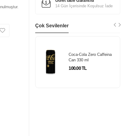
Ücret İade Garantisi
14 Gün İçerisinde Koşulsuz İade
unulmuştur.
Çok Sevilenler
Coca-Cola Zero Caffeina
Can 330 ml
100.00 TL