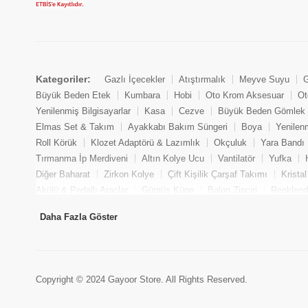
Kategoriler:
Gazlı İçecekler
Atıştırmalık
Meyve Suyu
G
Büyük Beden Etek
Kumbara
Hobi
Oto Krom Aksesuar
Ot
Yenilenmiş Bilgisayarlar
Kasa
Cezve
Büyük Beden Gömlek
Elmas Set & Takım
Ayakkabı Bakım Süngeri
Boya
Yenilen
Roll Körük
Klozet Adaptörü & Lazımlık
Okçuluk
Yara Bandı
Tırmanma İp Merdiveni
Altın Kolye Ucu
Vantilatör
Yufka
Diğer Baharat
Zirkon Kolye
Çift Kişilik Çarşaf Takımı
Krista
Akülü & Pedallı Araçlar
Gümüş Küpe
Balon Zinciri
Renklendi
Yenilenmiş Oyuncu Masaüstü Bilgisayarı
Fantezi Kombinezon
Daha Fazla Göster
Oto Lambası
Tencere
Oje Çıkarıcı
Mum & Kandil
İnci Kü
Model Araç
Krank
Baget
Elmas Küpe
Bulaşık Tuzu
As
Altın Yüzük
Aksesuar
Oto Devir Sensörü
Sandviç
Aks Kö
Silikon Tabancası
Tekne Motoru
Gram Gümüş
Bulgar Çanta
Copyright © 2024 Gayoor Store. All Rights Reserved.
Güvenlik Ürünleri
Dolmalık Fıstık
İnci Yüzük
Battal Boy Çar
Yatak Pedi & Şiltesi
Akülü Araç
Kristal Yüzük
Konfeti
Ta