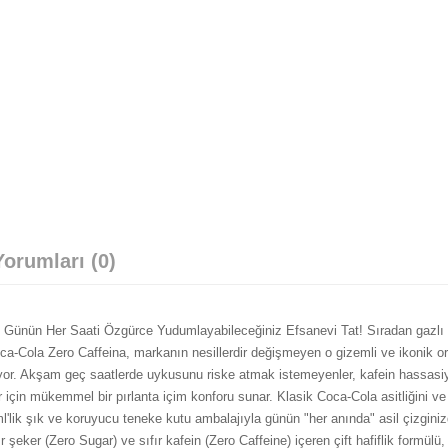
orumları (0)
 Günün Her Saati Özgürce Yudumlayabileceğiniz Efsanevi Tat! Sıradan gazlı
ca-Cola Zero Caffeina, markanın nesillerdir değişmeyen o gizemli ve ikonik ori
uruyor. Akşam geç saatlerde uykusunu riske atmak istemeyenler, kafein hassasiy
için mükemmel bir pırlanta içim konforu sunar. Klasik Coca-Cola asitliğini ve
l'lik şık ve koruyucu teneke kutu ambalajıyla günün "her anında" asil çizgini
eker (Zero Sugar) ve sıfır kafein (Zero Caffeine) içeren çift hafiflik formülü, o