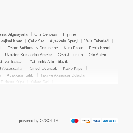
ama Bilgisayarlar
Ofis Sehpası
Pişirme
Vajinal Krem
Çelik Set
Ayakkabı Spreyi
Valiz Tekerleği
i
Tekne Bağlama & Demirleme
Kuru Pasta
Penis Kremi
Uzaktan Kumandalı Araçlar
Gezi & Turizm
Oto Anten
tı ve Tesisatı
Yatırımlık Altın Bilezik
at Aksesuarları
Cinsel Oyuncak
Kablo Klipsi
o
Ayakkabı Kalıbı
Takı ve Aksesuar Dolapları
Pırlanta Küpe
Kalem Seti
Koltuğu
Puro Bakımı
Menzil Genişletici
Çelik Küpe
ik
Hamile Kabanı
Kristal Küpe
Golf Eldiveni
ozu
Oto Plakalık
Spor Başörtüsü
Dermaroller
akı Bandı
Bisiklet & Aksesuar
Pırlanta Yüzük
Çelik Yüzük
Akıllı Saat Kordon
Anal Oyuncak
powered by OZSOFT®
ke
Elmas Yüzük
Tesettür Bone
Ayakkabı Bağcığı
 Kalem
Yenilenmiş Oyuncu Dizüstü Bilgisayarı