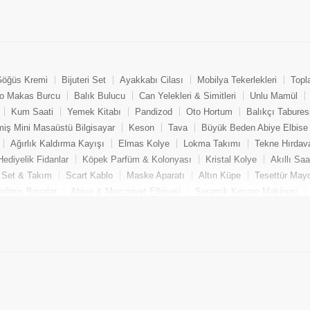
öğüs Kremi
Bijuteri Set
Ayakkabı Cilası
Mobilya Tekerlekleri
Topl
o Makas Burcu
Balık Bulucu
Can Yelekleri & Simitleri
Unlu Mamül
Kum Saati
Yemek Kitabı
Pandizod
Oto Hortum
Balıkçı Tabures
miş Mini Masaüstü Bilgisayar
Keson
Tava
Büyük Beden Abiye Elbise
Ağırlık Kaldırma Kayışı
Elmas Kolye
Lokma Takımı
Tekne Hırdava
Hediyelik Fidanlar
Köpek Parfüm & Kolonyası
Kristal Kolye
Akıllı Sa
l Set & Takım
Scart Kablo
Maske Aparatı
Altın Küpe
Tesettür May
rilmiş Boyalar
Abiye & Mezuniyet Elbisesi
Seramik Kesme Makinesi
Yumurta Pişirme Makinesi
Bijuteri Küpe
Oto Güneşlik Perde
Oyuncu 
pe
Aksiyon Kamera Aksesuarı
Büyük Beden Pantolon
Motosiklet Dizl
troloji
Yoga Kemeri
Sanatsal Kağıt & Kalem
Zirkon Küpe
İçecek T
rük & Kafası
Gümüş Yüzük
Bebek Beslenme Ürünleri
Paintball
Y
sı
Bijuteri Yüzük
Diğer Isıtıcılar
Pasta
Saksı
Köpek Aksesuarı
şaf Takımı
Zirkon Set & Takım
Uzatıcı & Çoklayıcı
FFP ve N95 Mas
van Boyası
Gelinlik
Kaldırma Ekipmanları
Zirkon Yüzük
İğne Uçlu