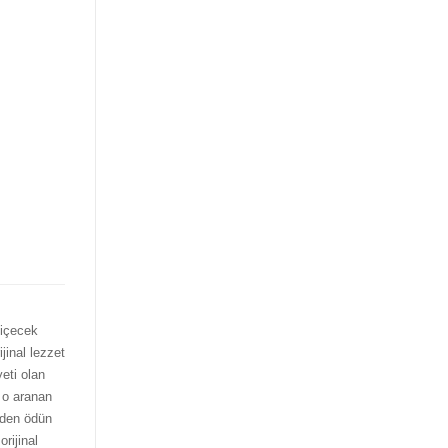
 içecek
jinal lezzet
eti olan
 o aranan
zden ödün
rijinal