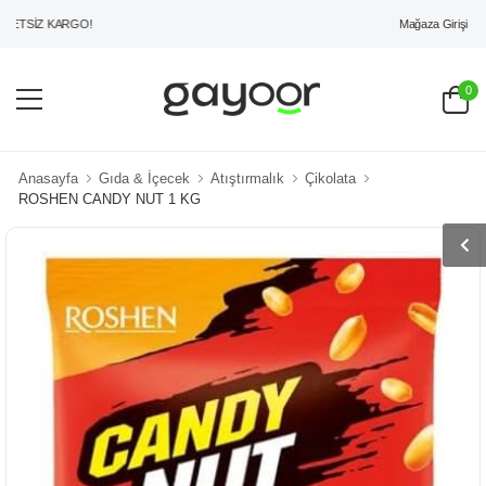
Mağaza Girişi
TSİZ KARGO!
0
Anasayfa
Gıda & İçecek
Atıştırmalık
Çikolata
ROSHEN CANDY NUT 1 KG