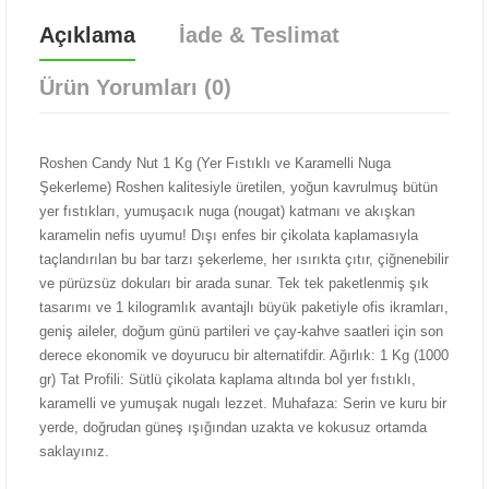
Açıklama
İade & Teslimat
Ürün Yorumları (0)
Roshen Candy Nut 1 Kg (Yer Fıstıklı ve Karamelli Nuga
Şekerleme) Roshen kalitesiyle üretilen, yoğun kavrulmuş bütün
yer fıstıkları, yumuşacık nuga (nougat) katmanı ve akışkan
karamelin nefis uyumu! Dışı enfes bir çikolata kaplamasıyla
taçlandırılan bu bar tarzı şekerleme, her ısırıkta çıtır, çiğnenebilir
ve pürüzsüz dokuları bir arada sunar. Tek tek paketlenmiş şık
tasarımı ve 1 kilogramlık avantajlı büyük paketiyle ofis ikramları,
geniş aileler, doğum günü partileri ve çay-kahve saatleri için son
derece ekonomik ve doyurucu bir alternatifdir. Ağırlık: 1 Kg (1000
gr) Tat Profili: Sütlü çikolata kaplama altında bol yer fıstıklı,
karamelli ve yumuşak nugalı lezzet. Muhafaza: Serin ve kuru bir
yerde, doğrudan güneş ışığından uzakta ve kokusuz ortamda
saklayınız.