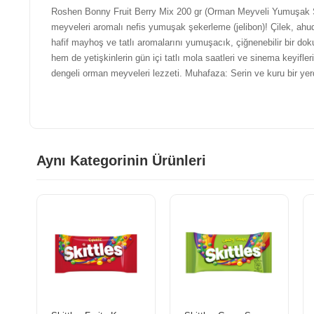
Roshen Bonny Fruit Berry Mix 200 gr (Orman Meyveli Yumuşak Şe
meyveleri aromalı nefis yumuşak şekerleme (jelibon)! Çilek, ahu
hafif mayhoş ve tatlı aromalarını yumuşacık, çiğnenebilir bir dok
hem de yetişkinlerin gün içi tatlı mola saatleri ve sinema keyifleri 
dengeli orman meyveleri lezzeti. Muhafaza: Serin ve kuru bir ye
Aynı Kategorinin Ürünleri