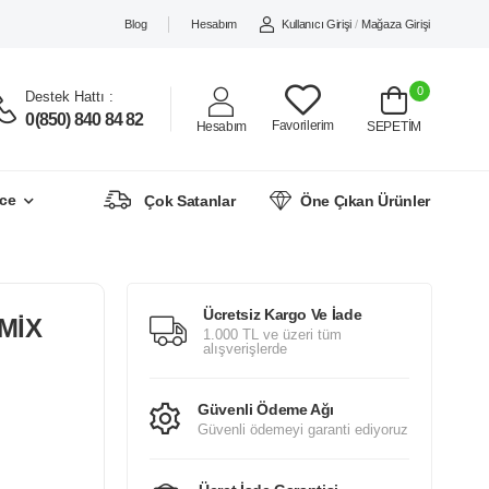
Blog
Hesabım
Kullanıcı Girişi
/
Mağaza Girişi
0
Destek Hattı :
0(850) 840 84 82
Favorilerim
Hesabım
SEPETİM
ce
Çok Satanlar
Öne Çıkan Ürünler
Ücretsiz Kargo Ve İade
MİX
1.000 TL ve üzeri tüm
alışverişlerde
Güvenli Ödeme Ağı
Güvenli ödemeyi garanti ediyoruz