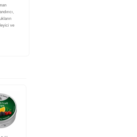
rman
ndırıcı,
ukların
leyici ve