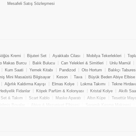
Mesafeli Satış Sözleşmesi
öğüs Kremi
Bijuteri Set
Ayakkabı Cilası
Mobilya Tekerlekleri
Topl
o Makas Burcu
Balık Bulucu
Can Yelekleri & Simitleri
Unlu Mamül
Kum Saati
Yemek Kitabı
Pandizod
Oto Hortum
Balıkçı Tabures
miş Mini Masaüstü Bilgisayar
Keson
Tava
Büyük Beden Abiye Elbise
Ağırlık Kaldırma Kayışı
Elmas Kolye
Lokma Takımı
Tekne Hırdava
Hediyelik Fidanlar
Köpek Parfüm & Kolonyası
Kristal Kolye
Akıllı Sa
l Set & Takım
Scart Kablo
Maske Aparatı
Altın Küpe
Tesettür May
rilmiş Boyalar
Abiye & Mezuniyet Elbisesi
Seramik Kesme Makinesi
Yumurta Pişirme Makinesi
Bijuteri Küpe
Oto Güneşlik Perde
Oyuncu 
pe
Aksiyon Kamera Aksesuarı
Büyük Beden Pantolon
Motosiklet Dizl
troloji
Yoga Kemeri
Sanatsal Kağıt & Kalem
Zirkon Küpe
İçecek T
rük & Kafası
Gümüş Yüzük
Bebek Beslenme Ürünleri
Paintball
Y