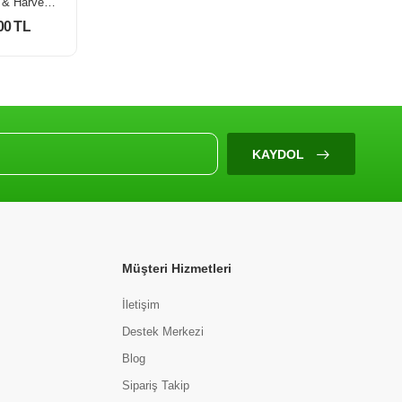
Cavendish & Harvey Mixed Fruit Drops (Karişik Meyve) Şekersiz 175 Gr
Cavendish & Harvey Tropical Fruit Drops (Tropik Meyve) Şekersiz 175 Gr
00 TL
210,00 TL
KAYDOL
Müşteri Hizmetleri
İletişim
Destek Merkezi
Blog
Sipariş Takip