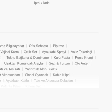
İptal / İade
ama Bilgisayarlar
Ofis Sehpası
Pişirme
Vajinal Krem
Çelik Set
Ayakkabı Spreyi
Valiz Tekerleği
i
Tekne Bağlama & Demirleme
Kuru Pasta
Penis Kremi
Uzaktan Kumandalı Araçlar
Gezi & Turizm
Oto Anten
tı ve Tesisatı
Yatırımlık Altın Bilezik
at Aksesuarları
Cinsel Oyuncak
Kablo Klipsi
o
Ayakkabı Kalıbı
Takı ve Aksesuar Dolapları
Pırlanta Küpe
Kalem Seti
Koltuğu
Puro Bakımı
Menzil Genişletici
Çelik Küpe
ik
Hamile Kabanı
Kristal Küpe
Golf Eldiveni
ozu
Oto Plakalık
Spor Başörtüsü
Dermaroller
akı Bandı
Bisiklet & Aksesuar
Pırlanta Yüzük