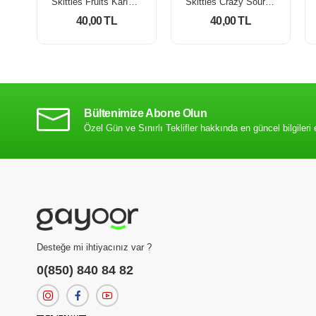
Skittles Fruits Karışık Meyveli Draje Şeker 38 Gr
Skittles Crazy Sours Ekşi Meyve Aromalı Draje Şeker 38 Gr
40,00 TL
40,00 TL
Bültenimize Abone Olun
Özel Gün ve Sınırlı Teklifler hakkında en güncel bilgileri 
Desteğe mi ihtiyacınız var ?
0(850) 840 84 82