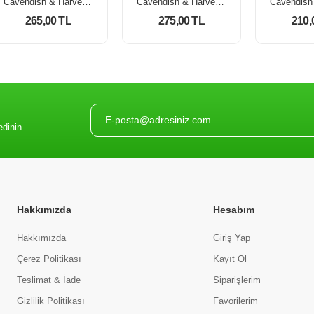
Cavendish & Harvey Berry Selection (Böğürtlen) 300 gr
Cavendish & Harvey Mixed Fruit Selection (Karişik Meyveli) 300 Gr
265,00 TL
275,00 TL
210,
edinin.
Hakkımızda
Hesabım
Hakkımızda
Giriş Yap
Çerez Politikası
Kayıt Ol
Teslimat & İade
Siparişlerim
Gizlilik Politikası
Favorilerim