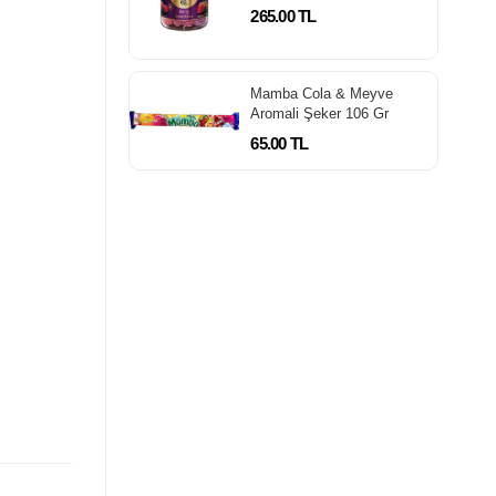
(Böğürtlen) 300 gr
265.00 TL
Mamba Cola & Meyve
Aromali Şeker 106 Gr
65.00 TL