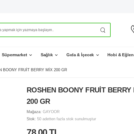
Süpermarket
Sağlık
Gıda & İçecek
Hobi & Eğlen
 BOONY FRUİT BERRY MİX 200 GR
ROSHEN BOONY FRUİT BERRY 
200 GR
Mağaza:
GAYOOR
Stok:
50 adetten fazla stok sunulmuştur
78,00 TL