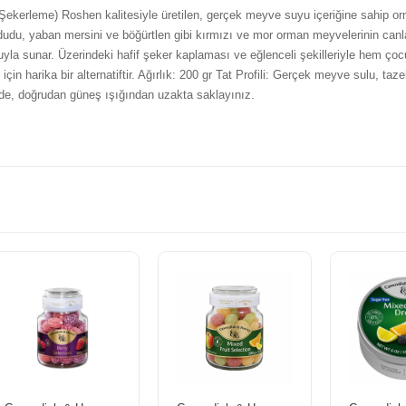
kerleme) Roshen kalitesiyle üretilen, gerçek meyve suyu içeriğine sahip o
dudu, yaban mersini ve böğürtlen gibi kırmızı ve mor orman meyvelerinin canla
uyla sunar. Üzerindeki hafif şeker kaplaması ve eğlenceli şekilleriyle hem çoc
için harika bir alternatiftir. Ağırlık: 200 gr Tat Profili: Gerçek meyve sulu, taze
rde, doğrudan güneş ışığından uzakta saklayınız.