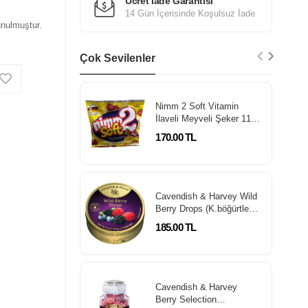
Ücret İade Garantisi
14 Gün İçerisinde Koşulsuz İade
unulmuştur.
Çok Sevilenler
Nimm 2 Soft Vitamin
İlaveli Meyveli Şeker 116
Gr
170.00 TL
Cavendish & Harvey Wild
Berry Drops (K.böğürtlen)
175 Gr
185.00 TL
Cavendish & Harvey
Berry Selection