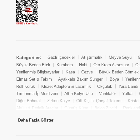
Kategoriler:
Gazlı İçecekler
Atıştırmalık
Meyve Suyu
G
Büyük Beden Etek
Kumbara
Hobi
Oto Krom Aksesuar
Ot
Yenilenmiş Bilgisayarlar
Kasa
Cezve
Büyük Beden Gömlek
Elmas Set & Takım
Ayakkabı Bakım Süngeri
Boya
Yenilen
Roll Körük
Klozet Adaptörü & Lazımlık
Okçuluk
Yara Bandı
Tırmanma İp Merdiveni
Altın Kolye Ucu
Vantilatör
Yufka
Diğer Baharat
Zirkon Kolye
Çift Kişilik Çarşaf Takımı
Krista
Akülü & Pedallı Araçlar
Gümüş Küpe
Balon Zinciri
Renklendi
Yenilenmiş Oyuncu Masaüstü Bilgisayarı
Fantezi Kombinezon
Daha Fazla Göster
Oto Lambası
Tencere
Oje Çıkarıcı
Mum & Kandil
İnci Kü
Model Araç
Krank
Baget
Elmas Küpe
Bulaşık Tuzu
As
Altın Yüzük
Aksesuar
Oto Devir Sensörü
Sandviç
Aks Kö