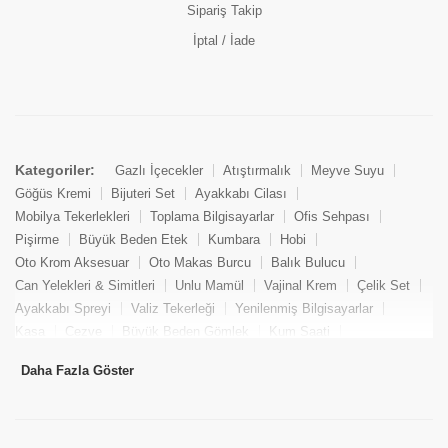
Sipariş Takip
İptal / İade
Kategoriler:
Gazlı İçecekler
Atıştırmalık
Meyve Suyu
Göğüs Kremi
Bijuteri Set
Ayakkabı Cilası
Mobilya Tekerlekleri
Toplama Bilgisayarlar
Ofis Sehpası
Pişirme
Büyük Beden Etek
Kumbara
Hobi
Oto Krom Aksesuar
Oto Makas Burcu
Balık Bulucu
Can Yelekleri & Simitleri
Unlu Mamül
Vajinal Krem
Çelik Set
Ayakkabı Spreyi
Valiz Tekerleği
Yenilenmiş Bilgisayarlar
Kasa
Cezve
Büyük Beden Gömlek
Kum Saati
Yemek Kitabı
Pandizod
Oto Hortum
Balıkçı Taburesi
Daha Fazla Göster
Tekne Bağlama & Demirleme
Kuru Pasta
Penis Kremi
Elmas Set & Takım
Ayakkabı Bakım Süngeri
Boya
Yenilenmiş Mini Masaüstü Bilgisayar
Keson
Tava
Büyük Beden Abiye Elbise
Uzaktan Kumandalı Araçlar