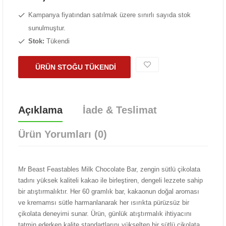
Kampanya fiyatından satılmak üzere sınırlı sayıda stok
sunulmuştur.
Stok:
Tükendi
ÜRÜN STOĞU TÜKENDİ
Açıklama
İade & Teslimat
Ürün Yorumları (0)
Mr Beast Feastables Milk Chocolate Bar, zengin sütlü çikolata
tadını yüksek kaliteli kakao ile birleştiren, dengeli lezzete sahip
bir atıştırmalıktır. Her 60 gramlık bar, kakaonun doğal aroması
ve kremamsı sütle harmanlanarak her ısırıkta pürüzsüz bir
çikolata deneyimi sunar. Ürün, günlük atıştırmalık ihtiyacını
tatmin ederken kalite standartlarını yükselten bir sütlü çikolata