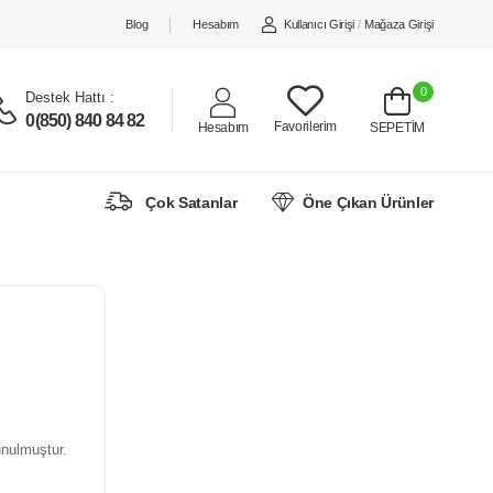
Blog
Hesabım
Kullanıcı Girişi
/
Mağaza Girişi
0
Destek Hattı :
0(850) 840 84 82
Favorilerim
Hesabım
SEPETİM
Çok Satanlar
Öne Çıkan Ürünler
unulmuştur.