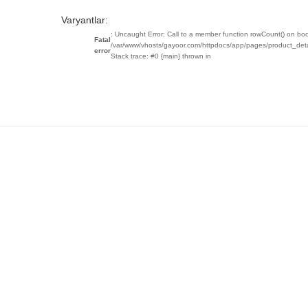
Varyantlar:
: Uncaught Error: Call to a member function rowCount() on boo
Fatal
/var/www/vhosts/gayoor.com/httpdocs/app/pages/product_det
error
Stack trace: #0 {main} thrown in