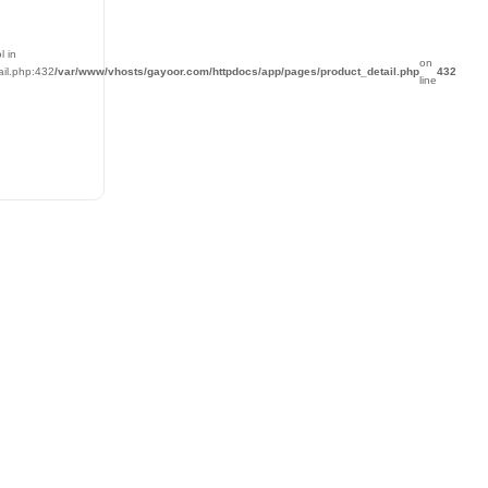
l in
on
ail.php:432
/var/www/vhosts/gayoor.com/httpdocs/app/pages/product_detail.php
432
line