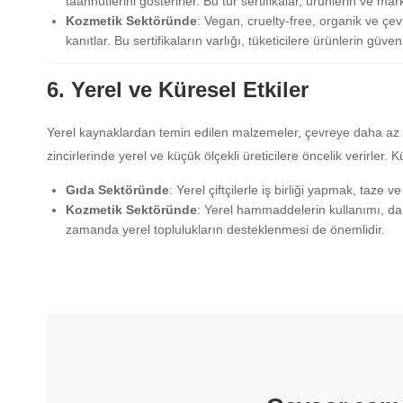
taahhütlerini gösterirler. Bu tür sertifikalar, ürünlerin ve marka
Kozmetik Sektöründe
: Vegan, cruelty-free, organik ve çevr
kanıtlar. Bu sertifikaların varlığı, tüketicilere ürünlerin güven
6. Yerel ve Küresel Etkiler
Yerel kaynaklardan temin edilen malzemeler, çevreye daha az za
zincirlerinde yerel ve küçük ölçekli üreticilere öncelik verirler.
Gıda Sektöründe
: Yerel çiftçilerle iş birliği yapmak, taze 
Kozmetik Sektöründe
: Yerel hammaddelerin kullanımı, da
zamanda yerel toplulukların desteklenmesi de önemlidir.