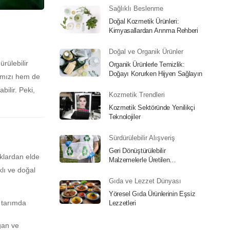
Sağlıklı Beslenme
Doğal Kozmetik Ürünleri:
Kimyasallardan Arınma Rehberi
Doğal ve Organik Ürünler
ürülebilir
Organik Ürünlerle Temizlik:
Doğayı Korurken Hijyen Sağlayın
ğımızı hem de
bilir. Peki,
Kozmetik Trendleri
Kozmetik Sektöründe Yenilikçi
Teknolojiler
Sürdürülebilir Alışveriş
Geri Dönüştürülebilir
aklardan elde
Malzemelerle Üretilen
Aksesuarlar
klı ve doğal
Gıda ve Lezzet Dünyası
Yöresel Gıda Ürünlerinin Eşsiz
n tarımda
Lezzetleri
egan ve