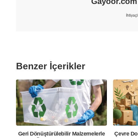
Gayoor.com –
İhtiyaç
Benzer İçerikler
Geri Dönüştürülebilir Malzemelerle
Çevre Do