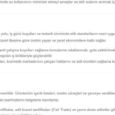
rinde su kullanımını minimize etmeyi amaçlar ve atık sularını arıtmak iç
yolu, iş gücü koşulları ve tedarik zincirinde etik standartların nasıl uyg
ticaret ilkesine göre üretim yapar ve yerel ekonomilere katkı sağlar.
üvenli çalışma koşulları sağlama konularına odaklanmak, gıda sektöründ
apılan iş birlikleriyle güçlendirilir.
aları, kozmetik markalarının çalışan haklarını ve adil ücretleri sağlama
emlidir. Ürünlerinin içerik listeleri, üretim süreçleri ve çevreye verdikle
ki taahhütlerini belgelerle kanıtlarlar.
ifikalar, adil ticaret sertifikaları (Fair Trade) ve çevre dostu etiketler gi