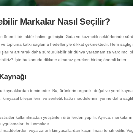
ilir Markalar Nasıl Seçilir?
diren önemli bir faktör haline gelmiştir. Gıda ve kozmetik sektörlerinde sürd
leri ve topluma katkı sağlama hedefleriyle dikkat çekmektedir. Hem sağlı
şlarını artırarak daha sürdürülebilir bir dünya yaratmamıza yardımcı ola
ebiliriz? İşte bu konuda dikkate almanız gereken birkaç önemli kriter:
 Kaynağı
tu kaynaklardan temin eder. Bu, ürünlerin organik, doğal ve yerel kayn
, kimyasal bileşenlerin ve sentetik katkı maddelerinin yerine daha sağlı
stisitler kullanılmadan yetiştirilen ürünlerden yapılır. Ayrıca, markaları
bi uygulamaları bulunmalıdır.
sal maddelerden veya zararlı kimyasallardan kaçınılması tercih edilir. V