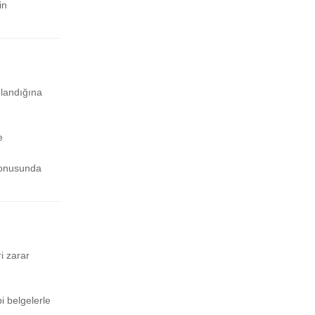
in
ulandığına
e
 konusunda
ri zarar
bi belgelerle