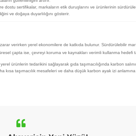
ların güvenilirliğini artırır.
e dostu sertifikalar, markaların etik duruşlarını ve ürünlerinin sürdürülebi
liğini ve doğaya duyarlılığını gösterir.
rar verirken yerel ekonomilere de katkıda bulunur. Sürdürülebilir mark
 Küresel çapta ise, çevreyi koruma ve kaynakları verimli kullanma hedefi t
ve yerel ürünlerin tedarikini sağlayarak gıda taşımacılığında karbon salını
ha kısa taşımacılık mesafeleri ve daha düşük karbon ayak izi anlamına g