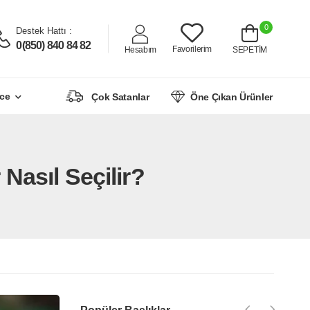
0
Destek Hattı :
0(850) 840 84 82
Favorilerim
Hesabım
SEPETİM
ce
Çok Satanlar
Öne Çıkan Ürünler
Nasıl Seçilir?