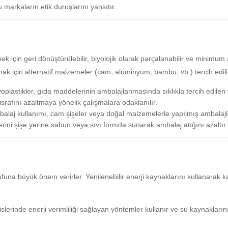
 markaların etik duruşlarını yansıtır.
mek için geri dönüştürülebilir, biyolojik olarak parçalanabilir ve minimum
mak için alternatif malzemeler (cam, alüminyum, bambu, vb.) tercih edili
yoplastikler, gıda maddelerinin ambalajlanmasında sıklıkla tercih edilen
rafını azaltmaya yönelik çalışmalara odaklanılır.
balaj kullanımı, cam şişeler veya doğal malzemelerle yapılmış ambalajla
ünlerini şişe yerine sabun veya sıvı formda sunarak ambalaj atığını azaltır.
rufuna büyük önem verirler. Yenilenebilir enerji kaynaklarını kullanarak 
sislerinde enerji verimliliği sağlayan yöntemler kullanır ve su kaynakları