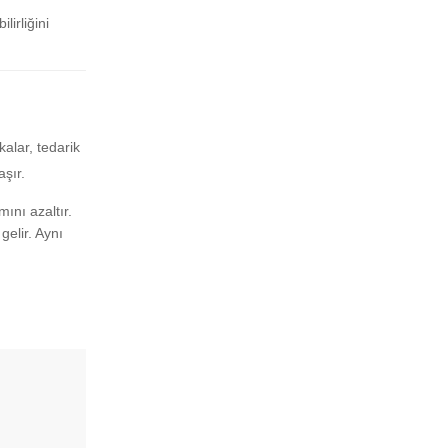
lirliğini
alar, tedarik
aşır.
mını azaltır.
elir. Aynı